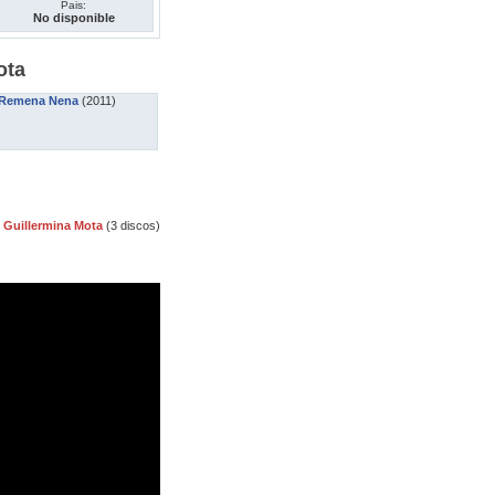
Pais:
No disponible
ota
Remena Nena
(2011)
 Guillermina Mota
(3 discos)