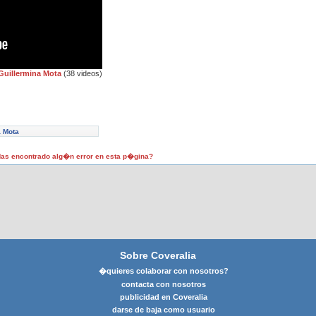
Guillermina Mota
(38 videos)
a Mota
as encontrado alg�n error en esta p�gina?
Sobre Coveralia
�quieres colaborar con nosotros?
contacta con nosotros
publicidad en Coveralia
darse de baja como usuario