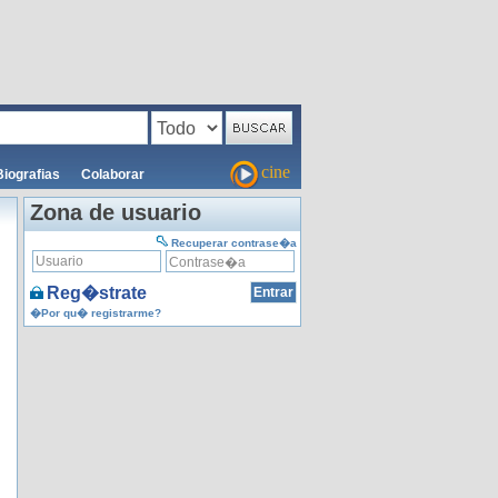
cine
Biografias
Colaborar
Zona de usuario
Recuperar contrase�a
Reg�strate
�Por qu� registrarme?