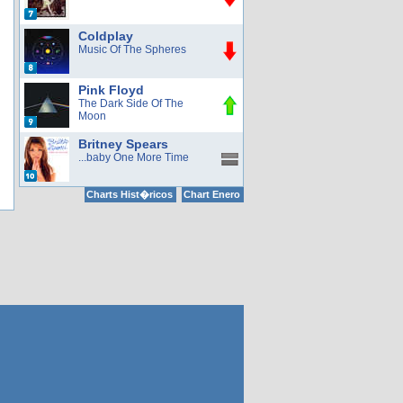
Coldplay
Music Of The Spheres
Pink Floyd
The Dark Side Of The
Moon
Britney Spears
...baby One More Time
Charts Hist�ricos
Chart Enero