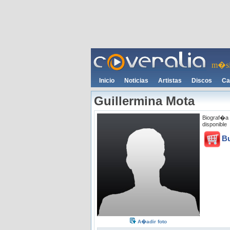
m�si
Inicio
Noticias
Artistas
Discos
Ca
Guillermina Mota
Biograf�a 
disponible
B
A�adir foto