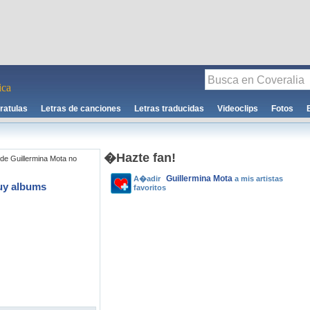
ca
ratulas
Letras de canciones
Letras traducidas
Videoclips
Fotos
�Hazte fan!
de Guillermina Mota no
Guillermina Mota
A�adir
a mis artistas
uy albums
favoritos