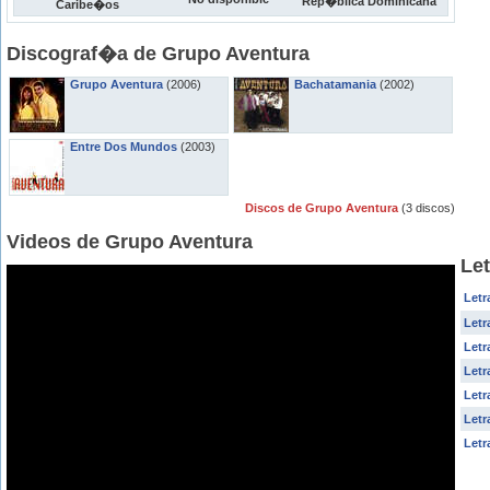
Rep�blica Dominicana
Caribe�os
Discograf�a de Grupo Aventura
Grupo Aventura
(2006)
Bachatamania
(2002)
Entre Dos Mundos
(2003)
Discos de Grupo Aventura
(3 discos)
Videos de Grupo Aventura
Le
Letr
Letr
Letr
Letr
Letr
Letr
Letr