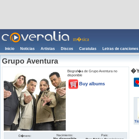
m�sica
Inicio
Noticias
Artistas
Discos
Caratulas
Letras de canciones
Grupo Aventura
�Y
Biograf�a de Grupo Aventura no
disponible
Buy albums
Ti
Nacimiento:
Pais:
G�nero:
No disponible