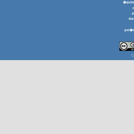
�quier
p
dar
pol�t
C