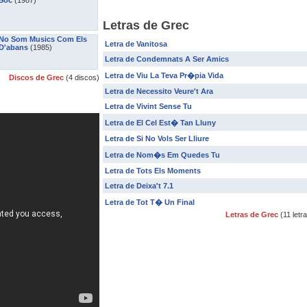
Soc
(1987)
Letras de Grec
No Som Musics Com Els
Letra de Vanitosa
D'abans
(1985)
Letra de Condemnats A Ser Amics
Letra de Viu La Teva Pr�pia Vida
Discos de Grec
(4 discos)
Letra de Necessito Veure't Ara
Letra de Vivint Sense Tu
Letra de El Cel Est� Tan Lluny
Letra de Si No Vols Ser Lliure
Letra de Nom�s Em Quedes Tu
Letra de Tots Els Moments
Letra de Deixa't 7.1
Letra de Tot T� Un Final
Letras de Grec
(11 letr