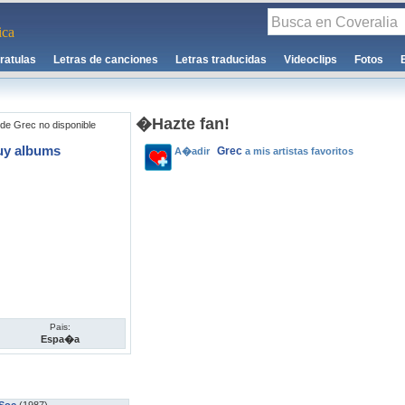
ca
ratulas
Letras de canciones
Letras traducidas
Videoclips
Fotos
�Hazte fan!
de Grec no disponible
uy albums
Grec
A�adir
a mis artistas favoritos
Pais:
Espa�a