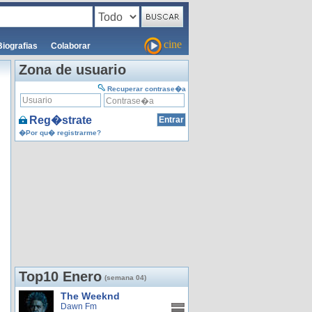
cine
Biografias
Colaborar
Zona de usuario
Recuperar contrase�a
Reg�strate
�Por qu� registrarme?
Top10 Enero
(semana 04)
The Weeknd
Dawn Fm