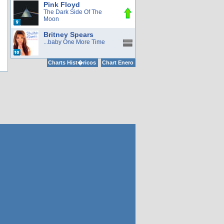
Pink Floyd
The Dark Side Of The
Moon
Britney Spears
...baby One More Time
Charts Hist�ricos
Chart Enero