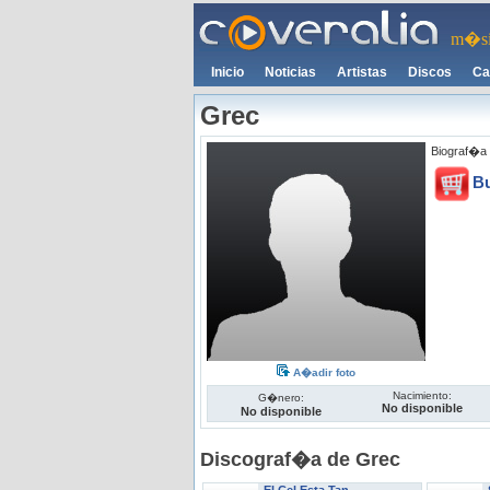
m�si
Inicio
Noticias
Artistas
Discos
Ca
Grec
Biograf�a 
B
A�adir foto
Nacimiento:
G�nero:
No disponible
No disponible
Discograf�a de Grec