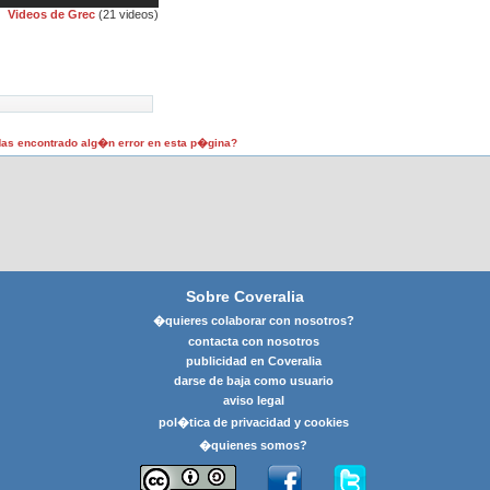
Videos de Grec
(21 videos)
as encontrado alg�n error en esta p�gina?
Sobre Coveralia
�quieres colaborar con nosotros?
contacta con nosotros
publicidad en Coveralia
darse de baja como usuario
aviso legal
pol�tica de privacidad y cookies
�quienes somos?