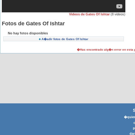
Videos de Gates Of Ishtar
(8 videos)
Fotos de Gates Of Ishtar
No hay fotos disponibles
A�adir fotos de Gates Of Ishtar
�Has encontrado alg�n error en esta
�quier
p
dar