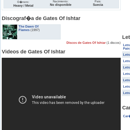
Nacimiento:
Pais:
G�nero:
No disponible
Suecia
Heavy / Metal
Discograf�a de Gates Of Ishtar
The Dawn Of
Flames
(1997)
Let
Discos de Gates Of Ishtar
(1 discos)
Letr
Pain
Videos de Gates Of Ishtar
Letr
Letr
Letr
Letr
Letr
Letr
Letr
Car
Car�