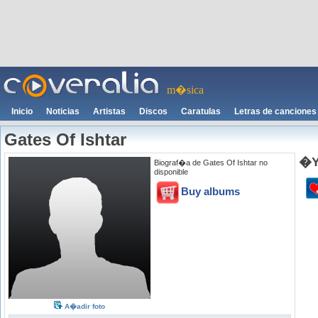
m�sica
Inicio
Noticias
Artistas
Discos
Caratulas
Letras de canciones
Gates Of Ishtar
�Y
Biograf�a de Gates Of Ishtar no
disponible
Buy albums
A�adir foto