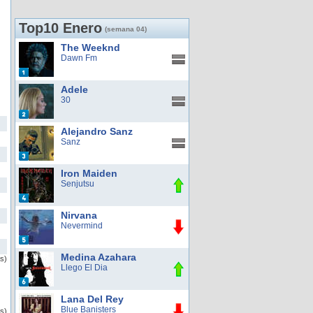
Top10 Enero
(semana 04)
The Weeknd
Dawn Fm
Adele
30
Alejandro Sanz
Sanz
Iron Maiden
Senjutsu
Nirvana
Nevermind
Medina Azahara
as)
Llego El Dia
Lana Del Rey
Blue Banisters
s)