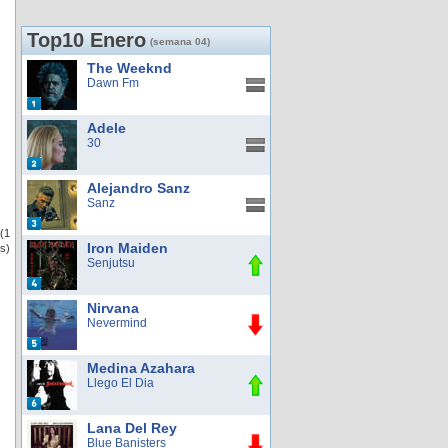
Top10 Enero
(semana 04)
The Weeknd
Dawn Fm
Adele
30
Alejandro Sanz
Sanz
(1
Iron Maiden
s)
Senjutsu
Nirvana
Nevermind
Medina Azahara
Llego El Dia
Lana Del Rey
Blue Banisters