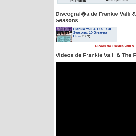
Pop/Rock
Discograf�a de Frankie Valli 
Seasons
Frankie Valli & The Four
Seasons: 20 Greatest
Hits
(1989)
Discos de Frankie Valli 
Videos de Frankie Valli & The