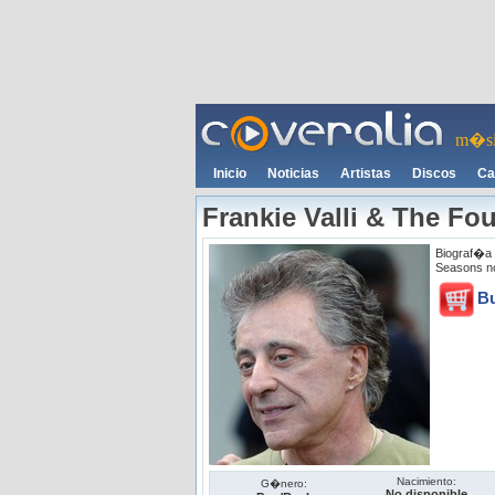
m�si
Inicio
Noticias
Artistas
Discos
Ca
Frankie Valli & The Fo
Biograf�a 
Seasons no
B
Nacimiento:
G�nero:
No disponible