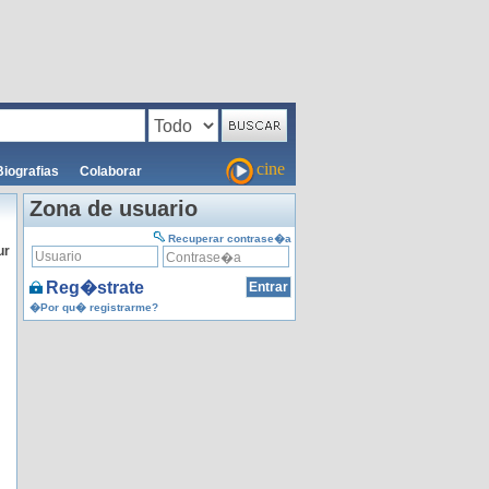
cine
Biografias
Colaborar
Zona de usuario
Recuperar contrase�a
ur
Reg�strate
�Por qu� registrarme?