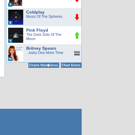
Coldplay
Music Of The Spheres
Pink Floyd
The Dark Side Of The
Moon
Britney Spears
...baby One More Time
Charts Hist�ricos
Chart Enero