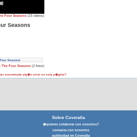
 The Four Seasons
(15 videos)
Four Seasons
e Four Seasons
 & The Four Seasons
(2 fotos)
as encontrado alg�n error en esta p�gina?
Sobre Coveralia
�quieres colaborar con nosotros?
contacta con nosotros
publicidad en Coveralia