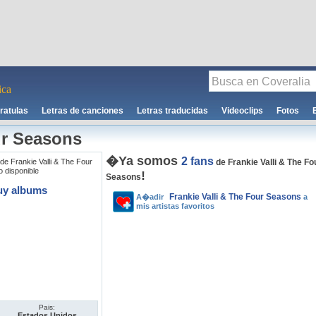
ca
ratulas
Letras de canciones
Letras traducidas
Videoclips
Fotos
ur Seasons
�Ya somos
2 fans
de Frankie Valli & The Four
de Frankie Valli & The Fo
 disponible
!
Seasons
uy albums
Frankie Valli & The Four Seasons
A�adir
a
mis artistas favoritos
Pais:
Estados Unidos