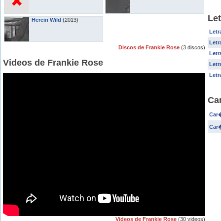
Let
Herein Wild
(2013)
Letr
Letr
Discos de Frankie Rose
(3 discos)
Letr
Videos de Frankie Rose
Letr
Letr
Ca
Car�
Car�
Videos de Frankie Rose
(30 videos)