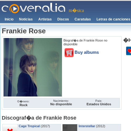
m�sica
Inicio
Noticias
Artistas
Discos
Caratulas
Letras de canciones
Frankie Rose
�H
Biograf�a de Frankie Rose no
disponible
Buy albums
Nacimiento:
Pais:
G�nero:
No disponible
Estados Unidos
Rock
Discograf�a de Frankie Rose
Cage Tropical
(2017)
Interstellar
(2012)