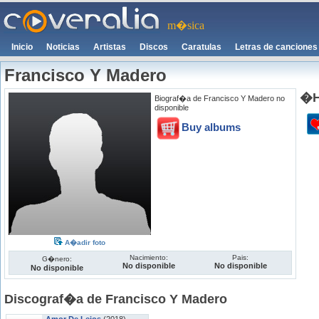
m�sica
Inicio
Noticias
Artistas
Discos
Caratulas
Letras de canciones
Francisco Y Madero
�H
Biograf�a de Francisco Y Madero no
disponible
Buy albums
A�adir foto
Nacimiento:
Pais:
G�nero:
No disponible
No disponible
No disponible
Discograf�a de Francisco Y Madero