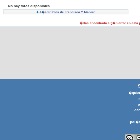
No hay fotos disponibles
A�adir fotos de Francisco Y Madero
�Has encontrado alg�n error en esta
�quier
p
dar
pol�t