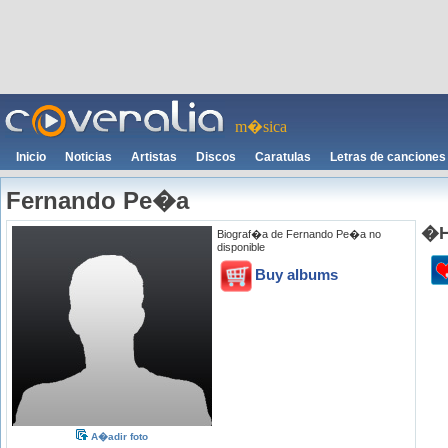
m�sica
Inicio
Noticias
Artistas
Discos
Caratulas
Letras de canciones
Fernando Pe�a
�H
Biograf�a de Fernando Pe�a no
disponible
Buy albums
A�adir foto