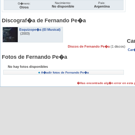
Nacimiento:
Pais:
G�nero:
No disponible
Argentina
Otros
Discograf�a de Fernando Pe�a
Esquizope�a (El Musical)
(2003)
Ca
Discos de Fernando Pe�a
(1 discos)
Car�
Fotos de Fernando Pe�a
No hay fotos disponibles
A�adir fotos de Fernando Pe�a
�Has encontrado alg�n error en esta