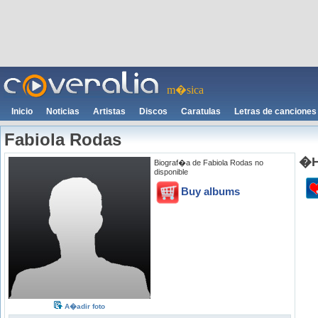
m�sica
Inicio
Noticias
Artistas
Discos
Caratulas
Letras de canciones
Fabiola Rodas
�H
Biograf�a de Fabiola Rodas no
disponible
Buy albums
A�adir foto