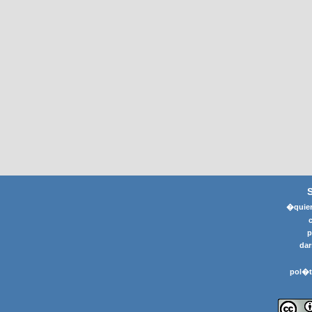
�quier
p
dar
pol�t