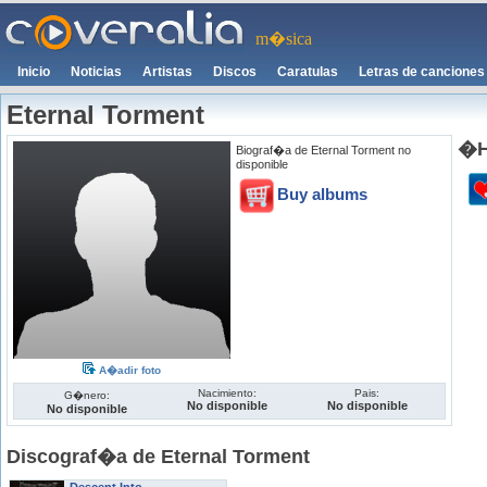
m�sica
Inicio
Noticias
Artistas
Discos
Caratulas
Letras de canciones
Eternal Torment
�H
Biograf�a de Eternal Torment no
disponible
Buy albums
A�adir foto
Nacimiento:
Pais:
G�nero:
No disponible
No disponible
No disponible
Discograf�a de Eternal Torment