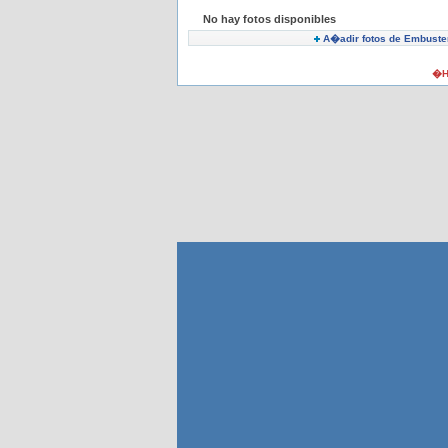
No hay fotos disponibles
A�adir fotos de Embuste
�H