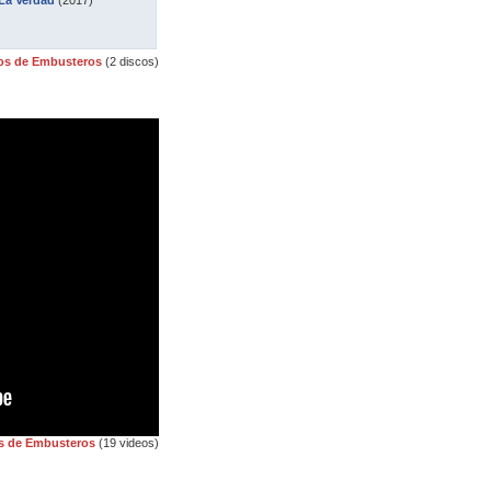
La Verdad
(2017)
os de Embusteros
(2 discos)
s de Embusteros
(19 videos)