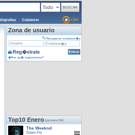
cine
Biografias
Colaborar
Zona de usuario
Recuperar contrase�a
Reg�strate
�Por qu� registrarme?
Top10 Enero
(semana 04)
The Weeknd
Dawn Fm