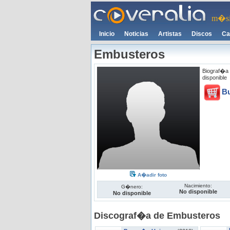
m�si
Inicio
Noticias
Artistas
Discos
Ca
Embusteros
Biograf�a
disponible
B
A�adir foto
Nacimiento:
G�nero:
No disponible
No disponible
Discograf�a de Embusteros