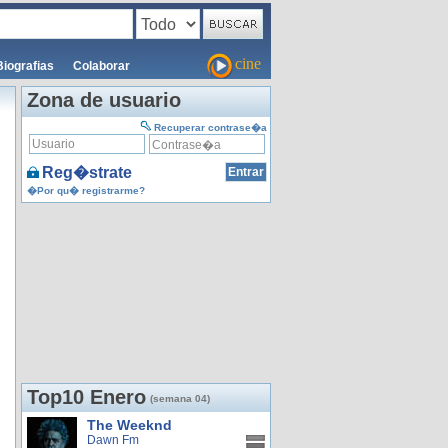
cine
Biografias
Colaborar
Zona de usuario
Recuperar contrase�a
Reg�strate
�Por qu� registrarme?
Top10 Enero
(semana 04)
The Weeknd
Dawn Fm