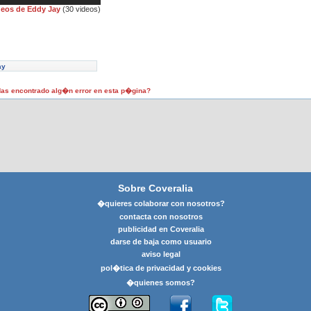
deos de Eddy Jay
(30 videos)
ay
as encontrado alg�n error en esta p�gina?
Sobre Coveralia
�quieres colaborar con nosotros?
contacta con nosotros
publicidad en Coveralia
darse de baja como usuario
aviso legal
pol�tica de privacidad y cookies
�quienes somos?