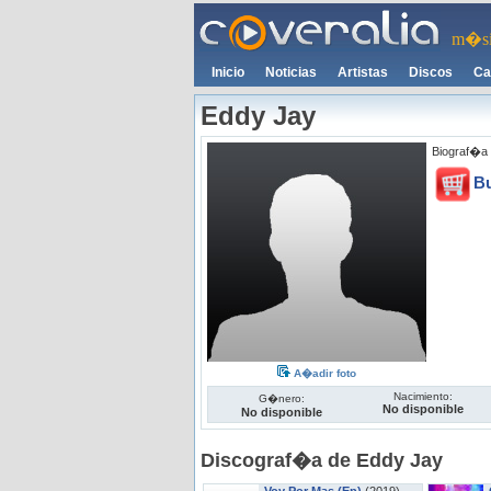
m�si
Inicio
Noticias
Artistas
Discos
Ca
Eddy Jay
Biograf�a 
B
A�adir foto
Nacimiento:
G�nero:
No disponible
No disponible
Discograf�a de Eddy Jay