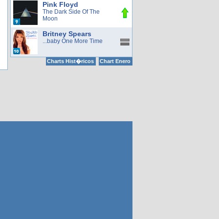
Pink Floyd
The Dark Side Of The
Moon
Britney Spears
...baby One More Time
Charts Hist�ricos
Chart Enero