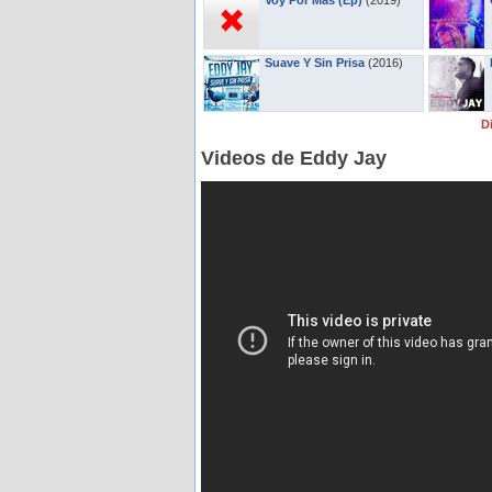
Voy Por Mas (Ep)
(2019)
Suave Y Sin Prisa
(2016)
D
Videos de Eddy Jay