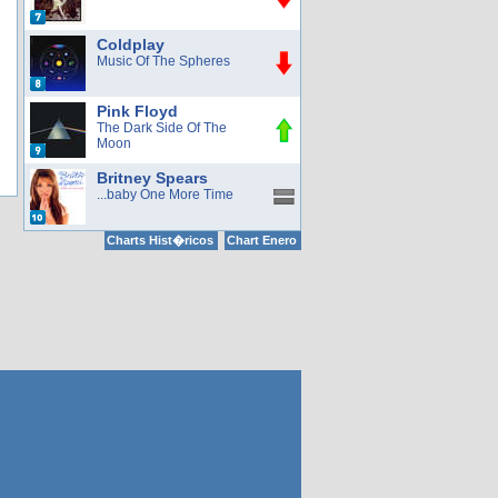
Coldplay
Music Of The Spheres
Pink Floyd
The Dark Side Of The
Moon
Britney Spears
...baby One More Time
Charts Hist�ricos
Chart Enero