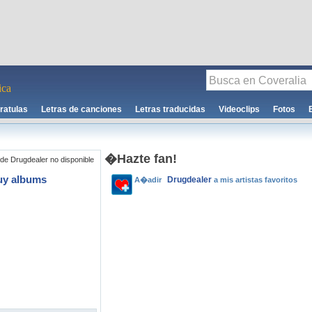
ca
ratulas
Letras de canciones
Letras traducidas
Videoclips
Fotos
�Hazte fan!
de Drugdealer no disponible
uy albums
Drugdealer
A�adir
a mis artistas favoritos