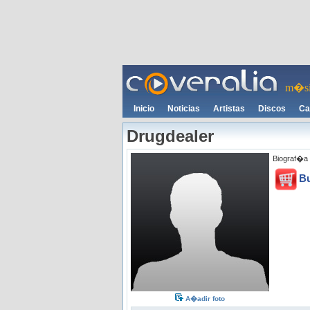
m�si
Inicio
Noticias
Artistas
Discos
Ca
Drugdealer
Biograf�a 
B
A�adir foto