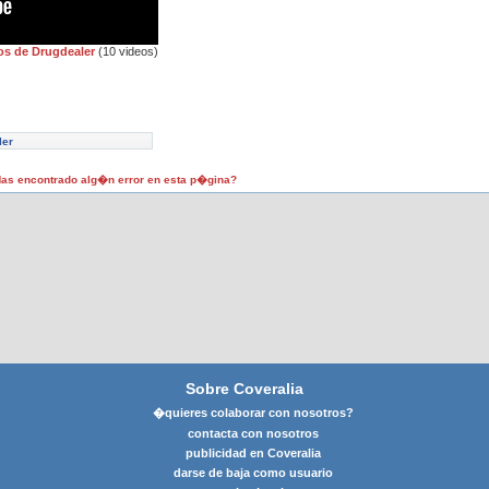
os de Drugdealer
(10 videos)
ler
as encontrado alg�n error en esta p�gina?
Sobre Coveralia
�quieres colaborar con nosotros?
contacta con nosotros
publicidad en Coveralia
darse de baja como usuario