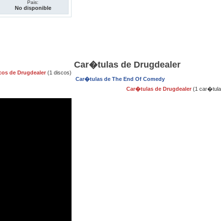
Pais:
No disponible
Car�tulas de Drugdealer
cos de Drugdealer
(1 discos)
Car�tulas de The End Of Comedy
Car�tulas de Drugdealer
(1 car�tula