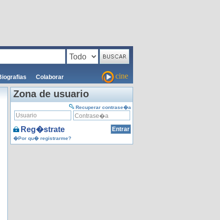
cine
Biografias
Colaborar
Zona de usuario
Recuperar contrase�a
Reg�strate
�Por qu� registrarme?