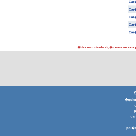
Car�
Car
Car�
Car�
Car�
�Has encontrado alg�n error en esta
�quier
p
dar
pol�t