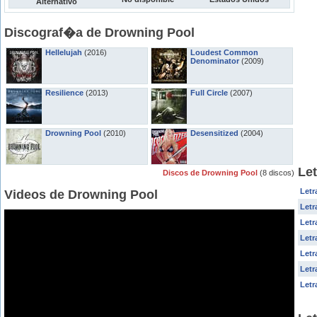
Alternativo
Discograf�a de Drowning Pool
Hellelujah
(2016)
Loudest Common
Denominator
(2009)
Resilience
(2013)
Full Circle
(2007)
Drowning Pool
(2010)
Desensitized
(2004)
Le
Discos de Drowning Pool
(8 discos)
Letr
Videos de Drowning Pool
Letr
Letr
Letr
Letr
Letr
Letr