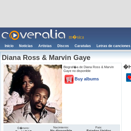
m�sica
Inicio
Noticias
Artistas
Discos
Caratulas
Letras de canciones
Diana Ross & Marvin Gaye
�H
Biograf�a de Diana Ross & Marvin
Gaye no disponible
Buy albums
Nacimiento:
Pais:
G�nero:
No disponible
Estados Unidos