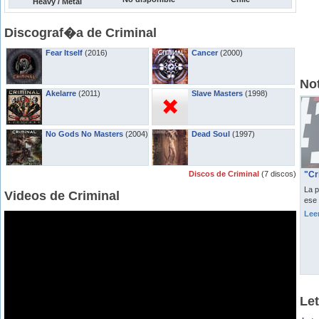
Heavy / Metal
Discograf�a de Criminal
Fear Itself
(2016)
Cancer
(2000)
Not
Akelarre
(2011)
Slave Masters
(1998)
No Gods No Masters
(2004)
Dead Soul
(1997)
Discos de Criminal
(7 discos)
"Cr
La p
Videos de Criminal
ese 
Lee
Let