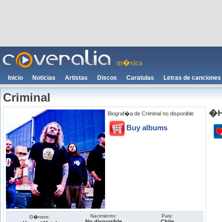
m�sica
Inicio
Noticias
Artistas
Discos
Caratulas
Letras de canciones
Criminal
�H
Biograf�a de Criminal no disponible
Buy albums
Nacimiento:
Pais:
G�nero:
No disponible
Chile