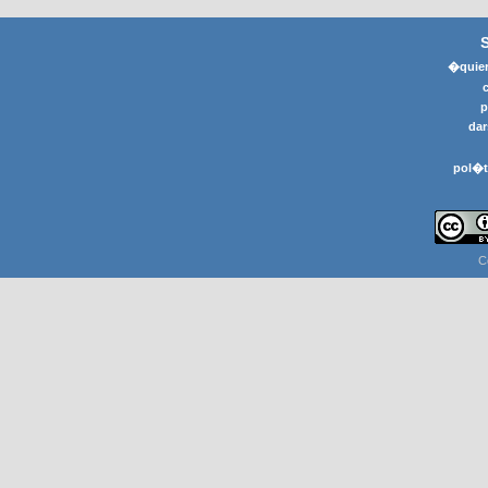
�quier
p
dar
pol�t
C