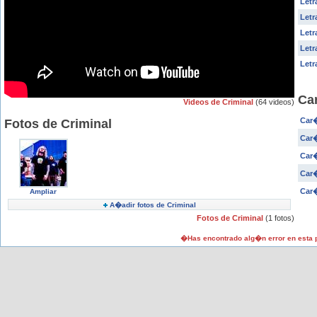
Letr
Letr
Letr
Let
Letr
Ca
Videos de Criminal
(64 videos)
Car�
Fotos de Criminal
Car�
Car�
Car�
Car�
Ampliar
A�adir fotos de Criminal
Fotos de Criminal
(1 fotos)
�Has encontrado alg�n error en esta