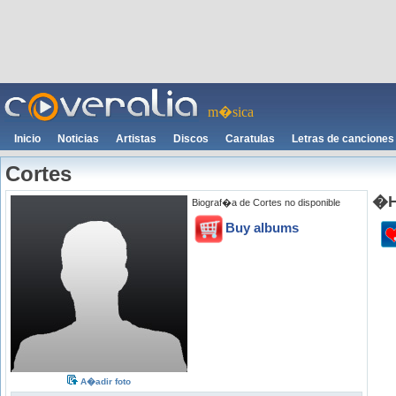
m�sica
Inicio
Noticias
Artistas
Discos
Caratulas
Letras de canciones
Cortes
�H
Biograf�a de Cortes no disponible
Buy albums
A�adir foto