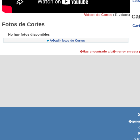
Letr
Videos de Cortes
(11 videos)
Ca
Fotos de Cortes
Car�
No hay fotos disponibles
A�adir fotos de Cortes
�Has encontrado alg�n error en esta
�quier
p
dar