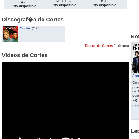
Nacimiento:
Pais:
G�nero:
No disponible
No disponible
No disponible
Discograf�a de Cortes
Cortes
(2005)
Not
Discos de Cortes
(1 discos)
Videos de Cortes
Jam
Con 
pri
de 
sup
a�o
Lee
Let