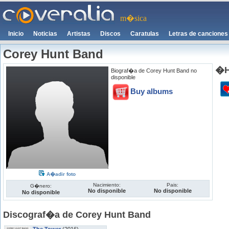
m�sica
Inicio
Noticias
Artistas
Discos
Caratulas
Letras de canciones
Corey Hunt Band
�H
Biograf�a de Corey Hunt Band no
disponible
Buy albums
A�adir foto
Nacimiento:
Pais:
G�nero:
No disponible
No disponible
No disponible
Discograf�a de Corey Hunt Band