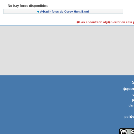
No hay fotos disponibles
A�adir fotos de Corey Hunt Band
�Has encontrado alg�n error en esta
�quier
p
dar
pol�t