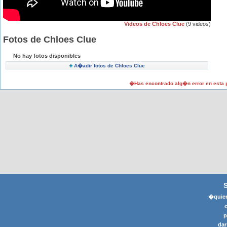
Videos de Chloes Clue
(9 videos)
Fotos de Chloes Clue
No hay fotos disponibles
A�adir fotos de Chloes Clue
�Has encontrado alg�n error en esta
�quier
p
dar