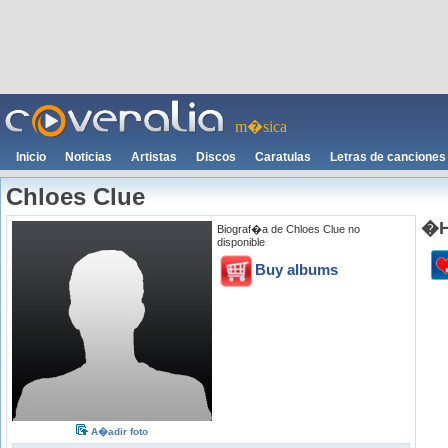
m�sica
Inicio
Noticias
Artistas
Discos
Caratulas
Letras de canciones
Chloes Clue
�H
Biograf�a de Chloes Clue no
disponible
Buy albums
A�adir foto