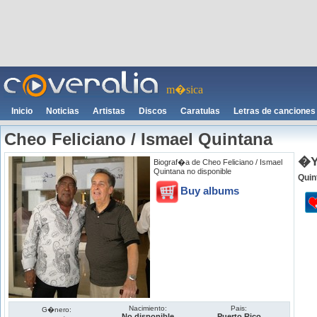
m�sica
Inicio
Noticias
Artistas
Discos
Caratulas
Letras de canciones
Cheo Feliciano / Ismael Quintana
�Y
Biograf�a de Cheo Feliciano / Ismael
Quintana no disponible
Quin
Buy albums
Nacimiento:
Pais:
G�nero:
No disponible
Puerto Rico