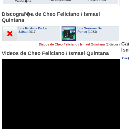
Caribe�os
Discograf�a de Cheo Feliciano / Ismael
Quintana
Los Rostros De La
Los Soneros De
Salsa
(2017)
Ponce
(1983)
Car
Discos de Cheo Feliciano / Ismael Quintana
(2 discos)
Is
Videos de Cheo Feliciano / Ismael Quintana
Car�