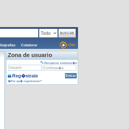
cine
Biografias
Colaborar
Zona de usuario
Recuperar contrase�a
Reg�strate
�Por qu� registrarme?