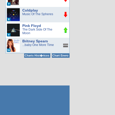
Coldplay
Music Of The Spheres
Pink Floyd
The Dark Side Of The
Moon
Britney Spears
...baby One More Time
Charts Hist�ricos
Chart Enero