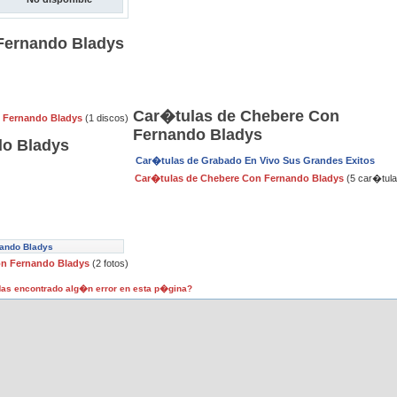
Fernando Bladys
Car�tulas de Chebere Con
n Fernando Bladys
(1 discos)
Fernando Bladys
do Bladys
Car�tulas de Grabado En Vivo Sus Grandes Exitos
Car�tulas de Chebere Con Fernando Bladys
(5 car�tula
nando Bladys
on Fernando Bladys
(2 fotos)
as encontrado alg�n error en esta p�gina?