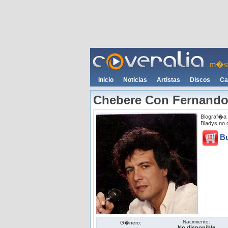
m�si
Inicio
Noticias
Artistas
Discos
Ca
Chebere Con Fernando
Biograf�a
Bladys no 
B
Nacimiento:
G�nero:
No disponible