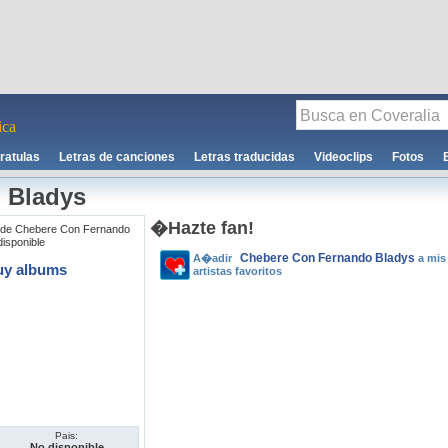
ca
ratulas
Letras de canciones
Letras traducidas
Videoclips
Fotos
 Bladys
�Hazte fan!
 de Chebere Con Fernando
disponible
Chebere Con Fernando Bladys
A�adir
a mis
uy albums
artistas favoritos
Pais:
No disponible