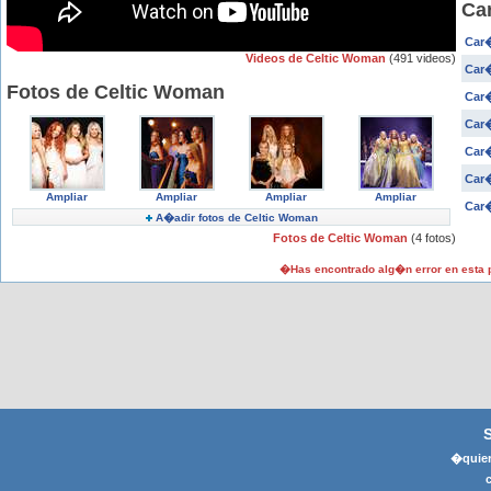
Ca
Car�
Videos de Celtic Woman
(491 videos)
Car�
Fotos de Celtic Woman
Car�
Car�
Car�
Car�
Ampliar
Ampliar
Ampliar
Ampliar
Car�
A�adir fotos de Celtic Woman
Fotos de Celtic Woman
(4 fotos)
�Has encontrado alg�n error en esta
�quier