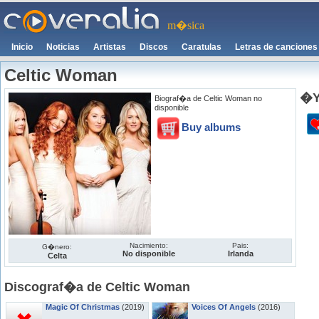
m�sica
Inicio
Noticias
Artistas
Discos
Caratulas
Letras de canciones
Celtic Woman
�Y
Biograf�a de Celtic Woman no
disponible
Buy albums
Nacimiento:
Pais:
G�nero:
No disponible
Irlanda
Celta
Discograf�a de Celtic Woman
Magic Of Christmas
(2019)
Voices Of Angels
(2016)