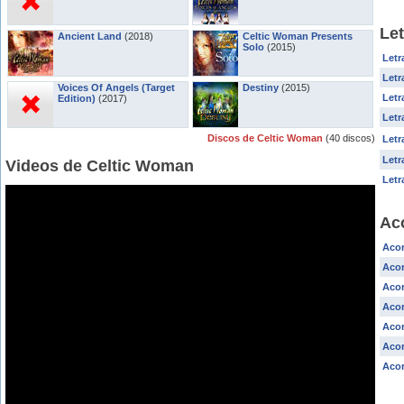
Le
Ancient Land
(2018)
Celtic Woman Presents
Solo
(2015)
Letr
Letr
Voices Of Angels (Target
Destiny
(2015)
Letr
Edition)
(2017)
Letr
Discos de Celtic Woman
(40 discos)
Letr
Letr
Videos de Celtic Woman
Letr
Ac
Acor
Acor
Aco
Acor
Acor
Acor
Acor