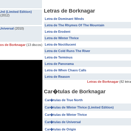
Letras de Borknagar
Urd (Limited Edition)
(2012)
Letra de Dominant Winds
Letra de The Rhymes Of The Mountain
Universal
(2010)
Letra de Erodent
Letra de Winter Thrice
Letra de Noctilucent
cos de Borknagar
(13 discos)
Letra de Cold Runs The River
Letra de Terminus
Letra de Panorama
Letra de When Chaos Calls
Letra de Reason
Letras de Borknagar
(82 letr
Car�tulas de Borknagar
Car�tulas de True North
Car�tulas de Winter Thrice (Limited Edition)
Car�tulas de Winter Thrice
Car�tulas de Universal
Car�tulas de Origin