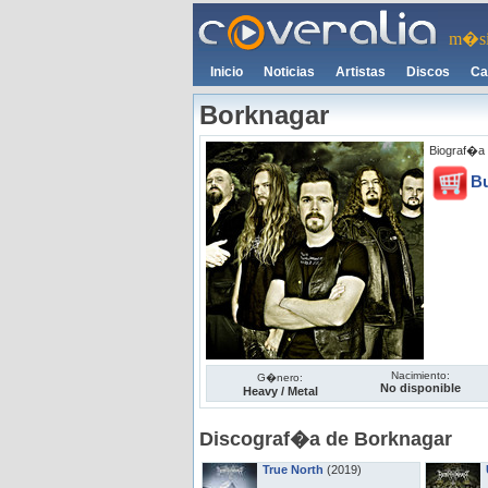
m�si
Inicio
Noticias
Artistas
Discos
Ca
Borknagar
Biograf�a 
B
Nacimiento:
G�nero:
No disponible
Heavy / Metal
Discograf�a de Borknagar
True North
(2019)