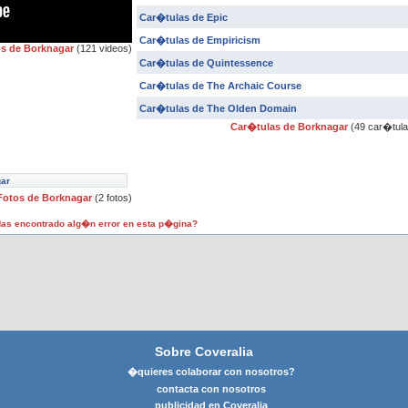
Car�tulas de Epic
Car�tulas de Empiricism
os de Borknagar
(121 videos)
Car�tulas de Quintessence
Car�tulas de The Archaic Course
Car�tulas de The Olden Domain
Car�tulas de Borknagar
(49 car�tula
ar
Fotos de Borknagar
(2 fotos)
as encontrado alg�n error en esta p�gina?
Sobre Coveralia
�quieres colaborar con nosotros?
contacta con nosotros
publicidad en Coveralia