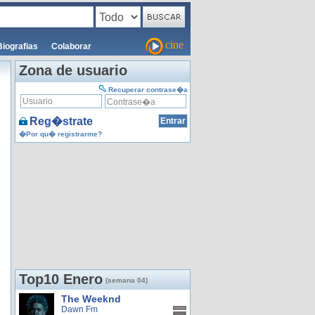
cine
Biografias
Colaborar
Zona de usuario
Recuperar contrase�a
Reg�strate
�Por qu� registrarme?
Top10 Enero
(semana 04)
The Weeknd
Dawn Fm