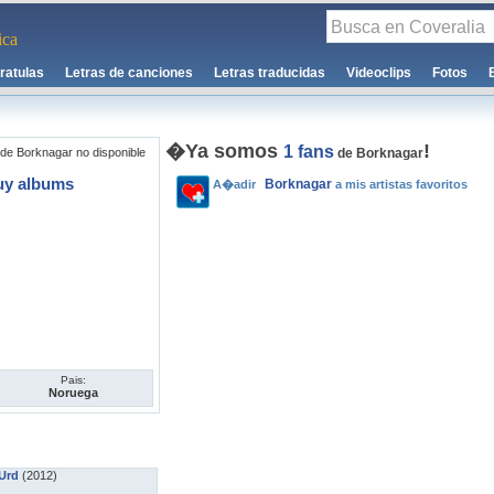
ca
ratulas
Letras de canciones
Letras traducidas
Videoclips
Fotos
�Ya somos
!
1 fans
de Borknagar no disponible
de Borknagar
uy albums
Borknagar
A�adir
a mis artistas favoritos
Pais:
Noruega
Urd
(2012)