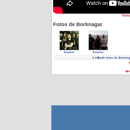
Vide
Fotos de Borknagar
Ampliar
Ampliar
A�adir fotos de Borknag
�H