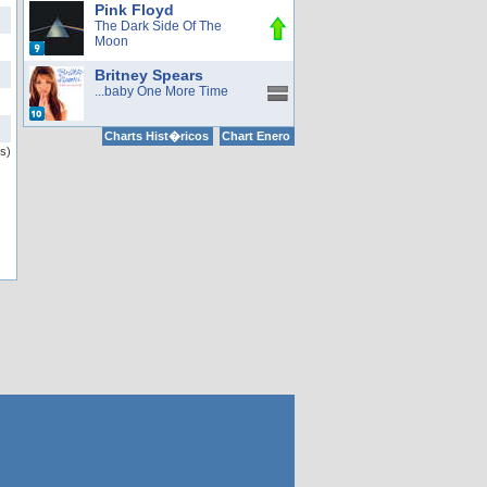
Pink Floyd
The Dark Side Of The
Moon
Britney Spears
...baby One More Time
Charts Hist�ricos
Chart Enero
s)