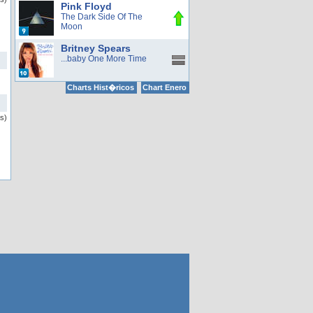
Pink Floyd
The Dark Side Of The
Moon
Britney Spears
...baby One More Time
Charts Hist�ricos
Chart Enero
s)