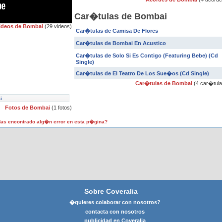
Car�tulas de Bombai
ideos de Bombai
(29 videos)
Car�tulas de Camisa De Flores
Car�tulas de Bombai En Acustico
Car�tulas de Solo Si Es Contigo (Featuring Bebe) (Cd
Single)
Car�tulas de El Teatro De Los Sue�os (Cd Single)
Car�tulas de Bombai
(4 car�tula
i
Fotos de Bombai
(1 fotos)
as encontrado alg�n error en esta p�gina?
Sobre Coveralia
�quieres colaborar con nosotros?
contacta con nosotros
publicidad en Coveralia