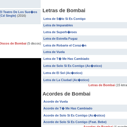
Letras de Bombai
El Teatro De Los Sue�os
(Cd Single)
(2016)
Letra de S�lo Si Es Contigo
Letra de Imparables
Letra de Superh�roes
Letra de Estrella Fugaz
Discos de Bombai
(5 discos)
Letra de Robarte el Coraz�n
Letra de Vuela
Letra de T� Me Has Cambiado
Letra de Solo Si Es Contigo (Ac�stico)
Letra de El Sol (Ac�stico)
Letra de La Ciudad (Ac�stico)
Letras de Bombai
(15 letr
Acordes de Bombai
Acorde de Vuela
Acorde de T� Me Has Cambiado
Acorde de Solo Si Es Contigo (Ac�stico)
Acorde de Solo Si Es Contigo (Feat. Bebe)
Acordes de Bombai
(4 acorde