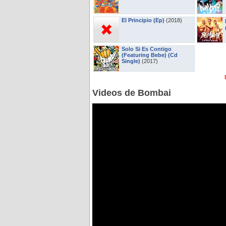
El Principio (Ep)
(2018)
Solo Si Es Contigo
(Featuring Bebe) (Cd
Single)
(2017)
Videos de Bombai