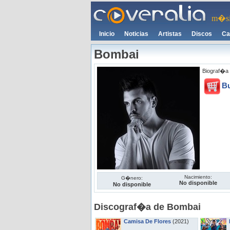
m�si
Inicio
Noticias
Artistas
Discos
Ca
Bombai
Biograf�a 
B
Nacimiento:
G�nero:
No disponible
No disponible
Discograf�a de Bombai
Camisa De Flores
(2021)