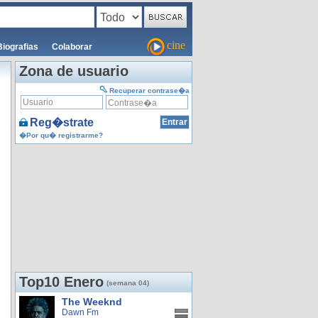
cine
Biografias
Colaborar
Zona de usuario
Recuperar contrase�a
Reg�strate
�Por qu� registrarme?
Top10 Enero
(semana 04)
The Weeknd
Dawn Fm