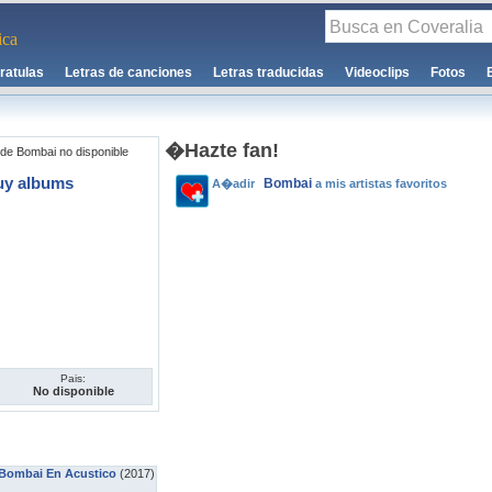
ca
ratulas
Letras de canciones
Letras traducidas
Videoclips
Fotos
�Hazte fan!
de Bombai no disponible
uy albums
Bombai
A�adir
a mis artistas favoritos
Pais:
No disponible
Bombai En Acustico
(2017)