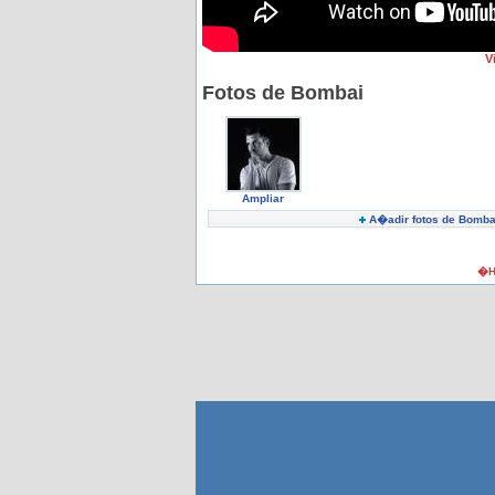
V
Fotos de Bombai
Ampliar
A�adir fotos de Bomba
�H