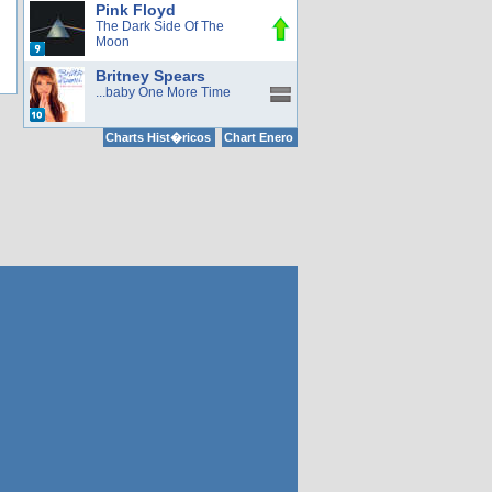
Pink Floyd
The Dark Side Of The
Moon
Britney Spears
...baby One More Time
Charts Hist�ricos
Chart Enero