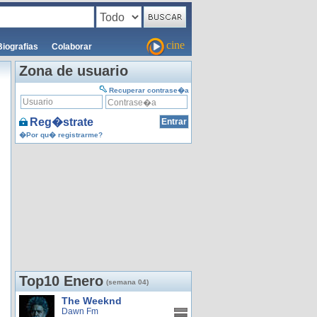
cine
Biografias
Colaborar
Zona de usuario
Recuperar contrase�a
Reg�strate
�Por qu� registrarme?
Top10 Enero
(semana 04)
The Weeknd
Dawn Fm