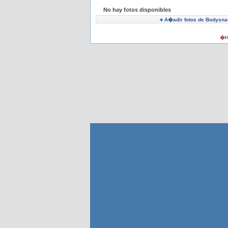
No hay fotos disponibles
A�adir fotos de Bodysna
�H