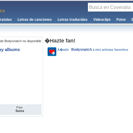
ca
ratulas
Letras de canciones
Letras traducidas
Videoclips
Fotos
�Hazte fan!
de Bodysnatch no disponible
uy albums
Bodysnatch
A�adir
a mis artistas favoritos
Pais:
Suiza