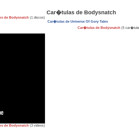
Car�tulas de Bodysnatch
os de Bodysnatch
(1 discos)
Car�tulas de Universe Of Gory Tales
Car�tulas de Bodysnatch
(5 car�tula
os de Bodysnatch
(3 videos)