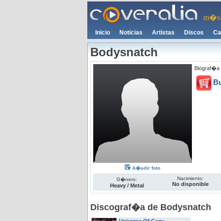
m�si
Inicio
Noticias
Artistas
Discos
Ca
Bodysnatch
Biograf�a 
B
A�adir foto
Nacimiento:
G�nero:
No disponible
Heavy / Metal
Discograf�a de Bodysnatch