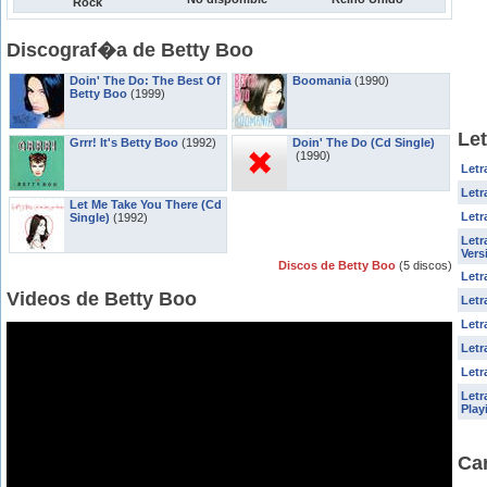
Rock
Discograf�a de Betty Boo
Doin' The Do: The Best Of
Boomania
(1990)
Betty Boo
(1999)
Let
Grrr! It's Betty Boo
(1992)
Doin' The Do (Cd Single)
(1990)
Letr
Letr
Let Me Take You There (Cd
Letr
Single)
(1992)
Letr
Vers
Discos de Betty Boo
(5 discos)
Letr
Videos de Betty Boo
Letr
Letr
Letr
Letr
Letr
Play
Ca