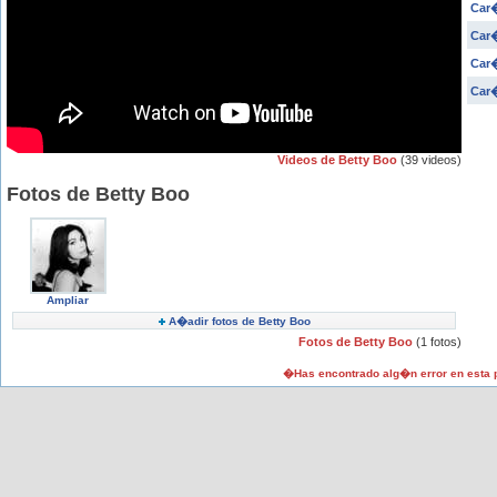
Car�
Car�
Car�
Car
Videos de Betty Boo
(39 videos)
Fotos de Betty Boo
Ampliar
A�adir fotos de Betty Boo
Fotos de Betty Boo
(1 fotos)
�Has encontrado alg�n error en esta