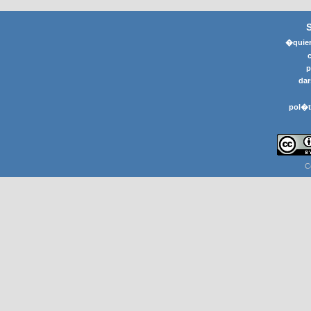
�quier
p
dar
pol�t
C