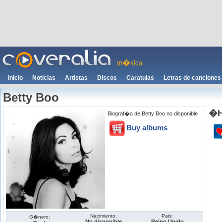
m�sica
Inicio
Noticias
Artistas
Discos
Caratulas
Letras de canciones
Betty Boo
�H
Biograf�a de Betty Boo no disponible
Buy albums
Nacimiento:
Pais:
G�nero:
No disponible
Reino Unido