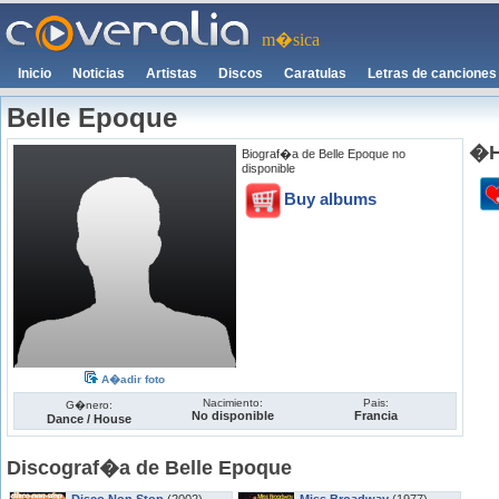
m�sica
Inicio
Noticias
Artistas
Discos
Caratulas
Letras de canciones
Belle Epoque
�H
Biograf�a de Belle Epoque no
disponible
Buy albums
A�adir foto
Nacimiento:
Pais:
G�nero:
No disponible
Francia
Dance / House
Discograf�a de Belle Epoque