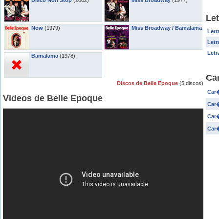
Disco Non Stop
(2002)
Miss Broadway
(1977)
Le
Now
(1979)
Miss Broadway / Bamalama
Letr
Letr
Letr
Bamalama
(1978)
Ca
Discos de Belle Epoque
(5 discos)
Car�
Videos de Belle Epoque
Car�
Car�
Car