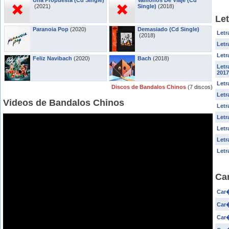
Una Propuesta (Cd Single)
Vamonos De Viaje (Cd
(2021)
Single)
(2018)
Le
Paranoia Pop
(2020)
Demasiado (Cd Single)
Letr
(2018)
Letr
Letr
Feliz Navibach
(2020)
Bach
(2018)
Letr
2017
Letr
Discos de Bandalos Chinos
(7 discos)
Letr
Videos de Bandalos Chinos
Letr
Letr
Letr
Letr
Letr
Ca
Car�
Car�
Car�