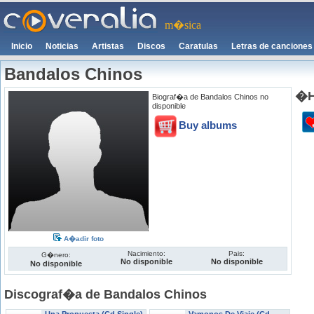
m�sica
Inicio
Noticias
Artistas
Discos
Caratulas
Letras de canciones
Bandalos Chinos
�H
Biograf�a de Bandalos Chinos no
disponible
Buy albums
A�adir foto
Nacimiento:
Pais:
G�nero:
No disponible
No disponible
No disponible
Discograf�a de Bandalos Chinos