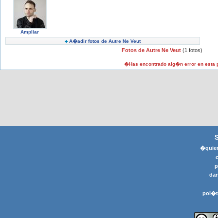
Ampliar
A�adir fotos de Autre Ne Veut
Fotos de Autre Ne Veut
(1 fotos)
�Has encontrado alg�n error en esta
�quier
p
dar
pol�t