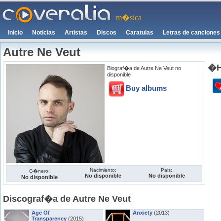
m�sica
Inicio
Noticias
Artistas
Discos
Caratulas
Letras de canciones
Autre Ne Veut
�H
Biograf�a de Autre Ne Veut no
disponible
Buy albums
Nacimiento:
Pais:
G�nero:
No disponible
No disponible
No disponible
Discograf�a de Autre Ne Veut
Age Of
Anxiety
(2013)
Transparency
(2015)