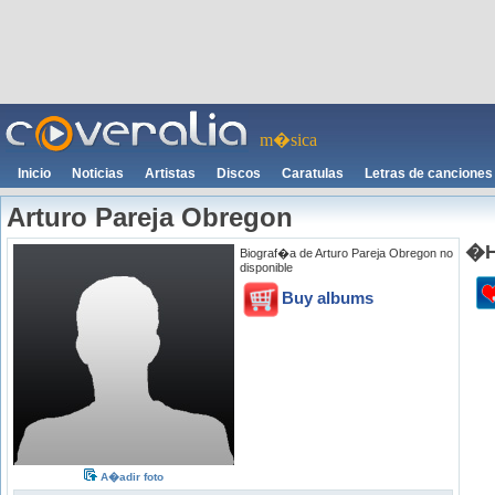
m�sica
Inicio
Noticias
Artistas
Discos
Caratulas
Letras de canciones
Arturo Pareja Obregon
�H
Biograf�a de Arturo Pareja Obregon no
disponible
Buy albums
A�adir foto