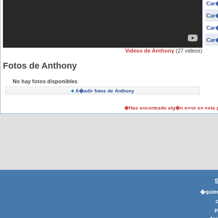
Car�
Car�
Car�
Car�
Videos de Anthony
(27 videos)
Fotos de Anthony
No hay fotos disponibles
A�adir fotos de Anthony
�Has encontrado alg�n error en esta
�quier
p