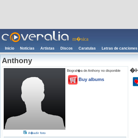
m�sica
Inicio
Noticias
Artistas
Discos
Caratulas
Letras de canciones
Anthony
�H
Biograf�a de Anthony no disponible
Buy albums
A�adir foto