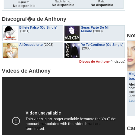
Nacimiento:
Pais:
G�nero:
No disponible
No disponible
No disponible
Discograf�a de Anthony
Billete Falso (Cd Single)
Seras Parte De Mi
(2011)
Mundo
(2000)
Not
Al Descubierto
(2003)
Yo Te Confieso (Cd Single)
(2000)
Discos de Anthony
(4 discos)
Videos de Anthony
Ale
bes
Ale
años
inte
qued
Lee
Ca