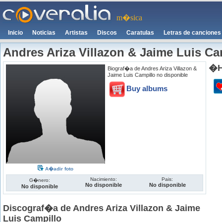
m�sica
Inicio
Noticias
Artistas
Discos
Caratulas
Letras de canciones
Andres Ariza Villazon & Jaime Luis Ca
�H
Biograf�a de Andres Ariza Villazon &
Jaime Luis Campillo no disponible
Buy albums
A�adir foto
Nacimiento:
Pais:
G�nero:
No disponible
No disponible
No disponible
Discograf�a de Andres Ariza Villazon & Jaime
Luis Campillo