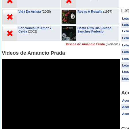
Le
Vida De Artista
(2008)
Rosas A Rosalia
(1997)
Letr
Letr
Canciones De Amor Y
Hasta Otro Dia Chicho
Letr
Celda
(2002)
Sanchez Ferlosio
Letr
Discos de Amancio Prada
(6 discos)
Let
Videos de Amancio Prada
Letr
Letr
Letr
Letr
Letr
Ac
Acor
Acor
Aco
Ca