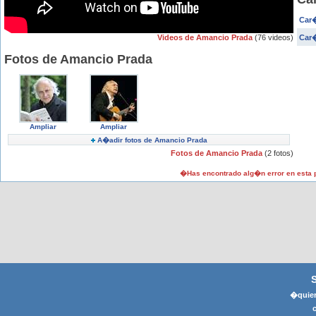
Car�
Videos de Amancio Prada
(76 videos)
Car�
Fotos de Amancio Prada
Ampliar
Ampliar
A�adir fotos de Amancio Prada
Fotos de Amancio Prada
(2 fotos)
�Has encontrado alg�n error en esta
�quier