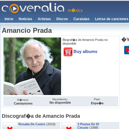
m�sica
Inicio
Noticias
Artistas
Discos
Caratulas
Letras de canciones
Amancio Prada
�Y
Biograf�a de Amancio Prada no
disponible
Buy albums
Nacimiento:
Pais:
G�nero:
No disponible
Espa�a
Cantautores
Discograf�a de Amancio Prada
Rosalia De Castro
(2019)
3 Poetas En El
Circulo
(1998)