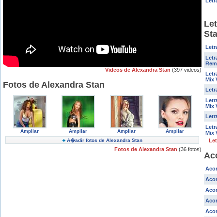
Letr
Let
St
Letr
Letr
Rem
Videos de Alexandra Stan
(397 videos)
Letr
Mix 
Fotos de Alexandra Stan
Letr
Letr
Mix 
Letr
Letr
Ampliar
Ampliar
Ampliar
Ampliar
Mix 
A�adir fotos de Alexandra Stan
Let
Fotos de Alexandra Stan
(36 fotos)
Ac
Acor
Acor
Acor
Acor
Acor