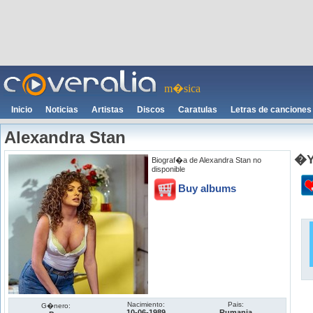
m�sica
Inicio
Noticias
Artistas
Discos
Caratulas
Letras de canciones
Alexandra Stan
�Y
Biograf�a de Alexandra Stan no
disponible
Buy albums
Nacimiento:
Pais:
G�nero:
10-06-1989
Rumania