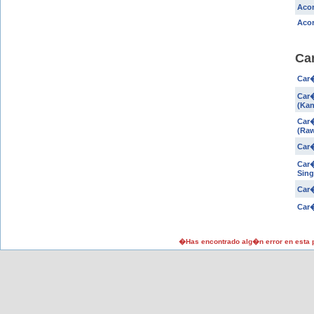
Acor
Acor
Ca
Car�
Car�
(Kan
Car�
(Raw
Car�
Car�
Sing
Car�
Car�
�Has encontrado alg�n error en esta