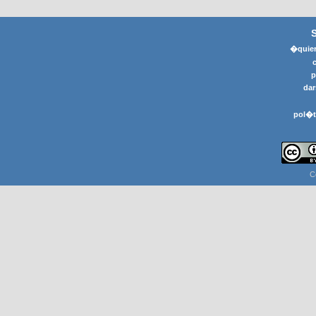
�quier
p
dar
pol�t
C