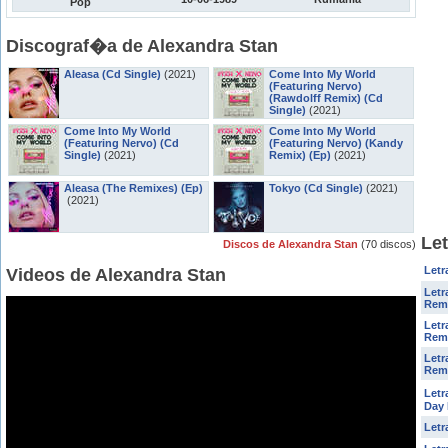
Pop
Discograf�a de Alexandra Stan
Aleasa (Cd Single)
(2021)
Come Into My World
(Featuring Nervo)
(Rawdolff Remix) (Cd
Single)
(2021)
Come Into My World
Come Into My World
(Featuring Nervo) (Cd
(Featuring Nervo) (Kandy
Single)
(2021)
Remix) (Ep)
(2021)
Aleasa (The Remixes) (Ep)
Tokyo (Cd Single)
(2021)
(2021)
Let
Discos de Alexandra Stan
(70 discos)
Letr
Videos de Alexandra Stan
Letr
Remi
Letr
Rem
Letr
Rem
Letr
Day
Letr