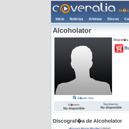
m�si
Inicio
Noticias
Artistas
Discos
Ca
Alcoholator
Biograf�a 
B
A�adir foto
Nacimiento:
G�nero:
No disponible
No disponible
Discograf�a de Alcoholator