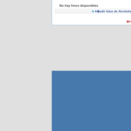
No hay fotos disponibles
A�adir fotos de Alcohola
�H