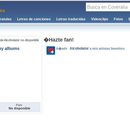
ca
ratulas
Letras de canciones
Letras traducidas
Videoclips
Fotos
�Hazte fan!
de Alcoholator no disponible
uy albums
Alcoholator
A�adir
a mis artistas favoritos
Pais:
No disponible