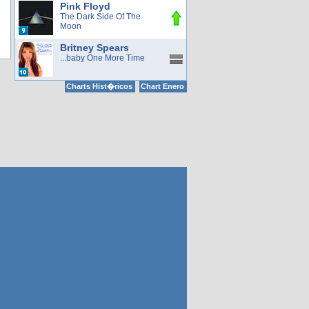
Pink Floyd
The Dark Side Of The
Moon
Britney Spears
...baby One More Time
Charts Hist�ricos
Chart Enero