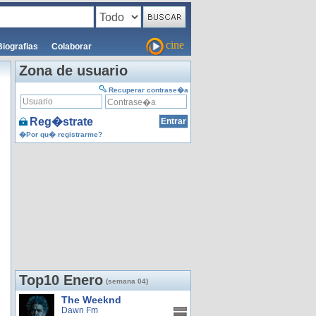
cine
Biografias
Colaborar
Zona de usuario
Recuperar contrase�a
Reg�strate
�Por qu� registrarme?
Top10 Enero
(semana 04)
The Weeknd
Dawn Fm