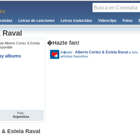
ca
ratulas
Letras de canciones
Letras traducidas
Videoclips
Fotos
a Raval
�Hazte fan!
de Alberto Cortez & Estela
isponible
Alberto Cortez & Estela Raval
A�adir
a mis
uy albums
artistas favoritos
Pais:
Argentina
 & Estela Raval