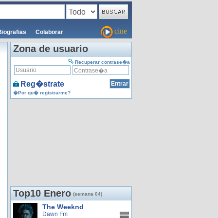
cine
Biografias
Colaborar
Zona de usuario
Recuperar contrase�a
Reg�strate
�Por qu� registrarme?
Top10 Enero
(semana 04)
The Weeknd
Dawn Fm