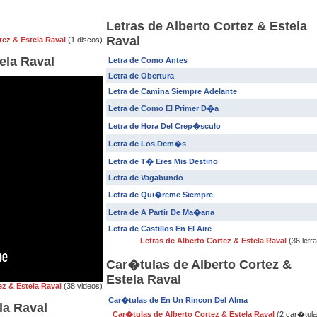
Letras de Alberto Cortez & Estela
Raval
tez & Estela Raval
(1 discos)
ela Raval
Letra de Como Antes
Letra de Obertura
Letra de Camina Siempre Adelante
Letra de Como El Primer D�a
Letra de Hora Del Crep�sculo
Letra de Los Dem�s
Letra de T� Eres Mis Destino
Letra de Vagabundo
Letra de Qui�reme Siempre
Letra de A Partir De Ma�ana
Letra de Castillos En El Aire
Letras de Alberto Cortez & Estela Raval
(36 letr
Car�tulas de Alberto Cortez &
Estela Raval
ez & Estela Raval
(38 videos)
Car�tulas de En Un Rincon Del Alma
la Raval
Car�tulas de Alberto Cortez & Estela Raval
(2 car�tula