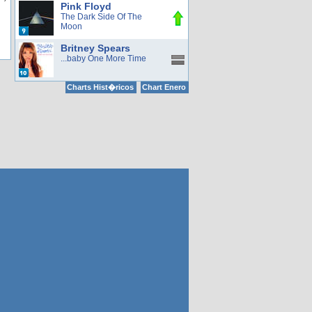
Pink Floyd
The Dark Side Of The
Moon
Britney Spears
...baby One More Time
Charts Hist�ricos
Chart Enero