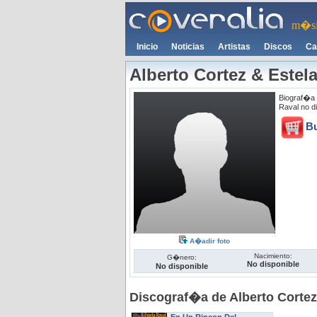
m�si
Inicio
Noticias
Artistas
Discos
Ca
Alberto Cortez & Estel
Biograf�a 
Raval no d
B
A�adir foto
Nacimiento:
G�nero:
No disponible
No disponible
Discograf�a de Alberto Cortez