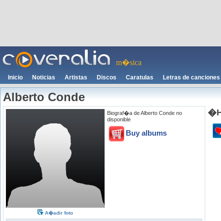
m�sica
Inicio
Noticias
Artistas
Discos
Caratulas
Letras de canciones
Alberto Conde
�H
Biograf�a de Alberto Conde no
disponible
Buy albums
A�adir foto