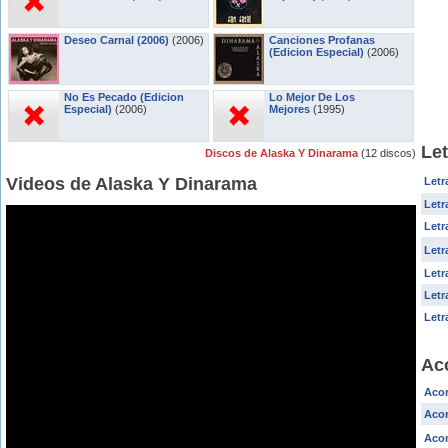
Deseo Carnal (2006)
(2006)
Canciones Profanas
(Edicion Especial)
(2006)
No Es Pecado (Edicion
Lo Mejor De Los
Especial)
(2006)
Mejores
(1995)
Le
Discos de Alaska Y Dinarama
(12 discos)
Videos de Alaska Y Dinarama
Letr
Letr
Letr
Letr
Letr
Letr
Letr
Ac
Acor
Acor
Acor