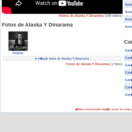
Acor
Acor
Videos de Alaska Y Dinarama
(169 videos)
Aco
Fotos de Alaska Y Dinarama
Acor
Ca
Car�
Ampliar
Car�
A�adir fotos de Alaska Y Dinarama
Fotos de Alaska Y Dinarama
(1 fotos)
Car�
Car�
Car�
Car�
Car�
�Has encontrado alg�n error en esta