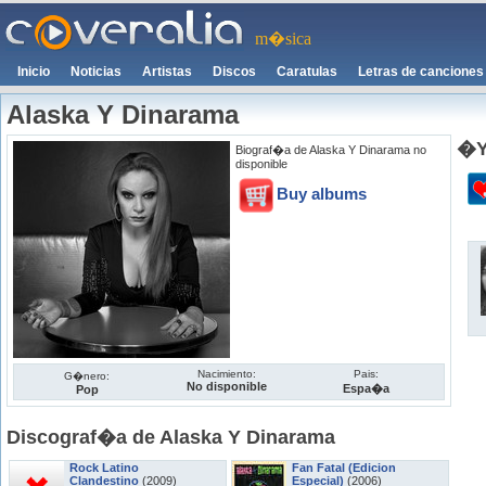
m�sica
Inicio
Noticias
Artistas
Discos
Caratulas
Letras de canciones
Alaska Y Dinarama
�Y
Biograf�a de Alaska Y Dinarama no
disponible
Buy albums
Nacimiento:
Pais:
G�nero:
No disponible
Espa�a
Pop
Discograf�a de Alaska Y Dinarama
Rock Latino
Fan Fatal (Edicion
Clandestino
(2009)
Especial)
(2006)