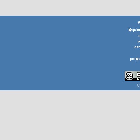
�quier
p
dar
pol�t
C