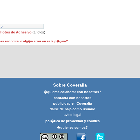
vo
Fotos de Adhesivo
(1 fotos)
as encontrado alg�n error en esta p�gina?
Sobre Coveralia
�quieres colaborar con nosotros?
contacta con nosotros
publicidad en Coveralia
darse de baja como usuario
aviso legal
pol�tica de privacidad y cookies
�quienes somos?