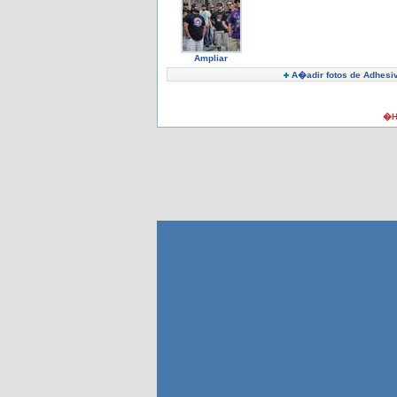
Ampliar
A�adir fotos de Adhesi
�H