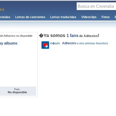
ca
ratulas
Letras de canciones
Letras traducidas
Videoclips
Fotos
�Ya somos
!
1 fans
de Adhesivo no disponible
de Adhesivo
uy albums
Adhesivo
A�adir
a mis artistas favoritos
Pais:
No disponible