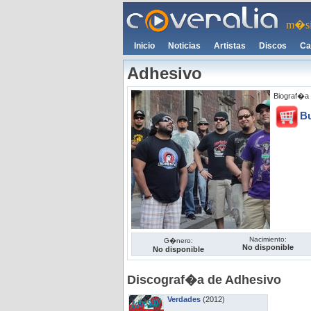
m�si
Inicio
Noticias
Artistas
Discos
Ca
Adhesivo
Biograf�a 
B
Nacimiento:
G�nero:
No disponible
No disponible
Discograf�a de Adhesivo
Verdades
(2012)