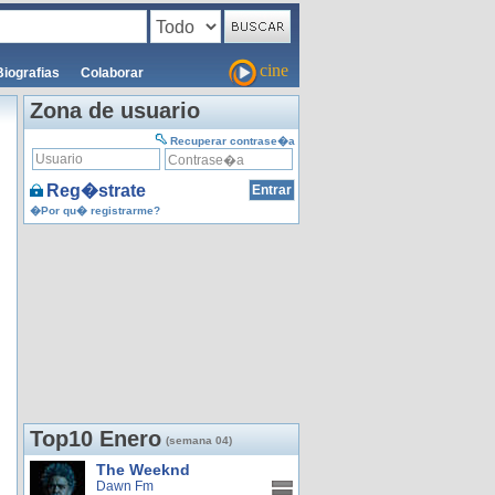
cine
Biografias
Colaborar
Zona de usuario
Recuperar contrase�a
Reg�strate
�Por qu� registrarme?
Top10 Enero
(semana 04)
The Weeknd
Dawn Fm