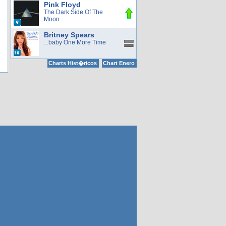
Pink Floyd
The Dark Side Of The
Moon
Britney Spears
...baby One More Time
Charts Hist�ricos
Chart Enero