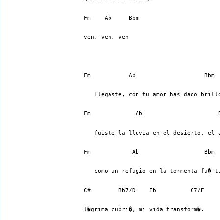
Fm    Ab     Bbm
ven, ven, ven
Fm           Ab                    Bbm 
   Llegaste, con tu amor has dado brill
Fm             Ab                      
   fuiste la lluvia en el desierto, el 
Fm            Ab                   Bbm
   como un refugio en la tormenta fu� t
C#        Bb7/D    Eb          C7/E
l�grima cubri�, mi vida transform�.