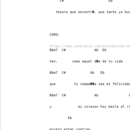
     C#                      Eb
   tesoro que encontr�, que tanto yo bu
CORO:
https://www.coveralia.com/acordes/ven-m
Bbm7  C#              Ab  Eb
Ven,       como aquel d�a de tu vida
Bbm7  C#            Ab   Eb
que         tu compa��a sea mi felicida
Bbm7  C#              Ab               
y             mi corazon hoy baile al r
         Eb
quiero estar contigo