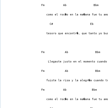
Fm           Ab                Bbm
   como el roc�o en la ma�ana fue tu am
     C#                      Eb        
   tesoro que encontr�, que tanto yo bu
Fm            Ab                Bbm    
    Llegaste justo en el momento cuando
Fm            Ab                Bbm    
   fuiste la risa y la alegr�a cuando t
Fm           Ab               Bbm
   como el roc�o en la ma�ana fue tu am