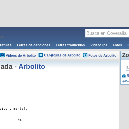
ca
ratulas
Letras de canciones
Letras traducidas
Videoclips
Fotos
Zo
Car�tulas de Arbolito
Videos de Arbolito
Fotos de Arbolito
ada -
Arbolito
R
�Por
sico y mental,
         Em