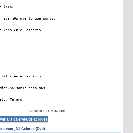
o loco.
 nada m�s que lo que somos,
o loco en el espacio.
ntitos en el espacio
a�os,no somos nada mas,
ito. Te amo.
Letra subida por: An�nimo
Estamos
,
Mil Colores (Dvd)