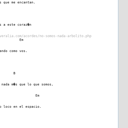
s que me encantan.
s a este coraz�n
veralia.com/acordes/no-somos-nada-arbolito.php
          Em
ando como vos.
       B
 nada m�s que lo que somos,
                  Em
o loco en el espacio.