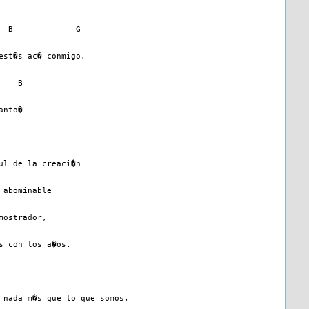
  B             G
est�s ac� conmigo,
    B
anto�
ul de la creaci�n
 abominable
mostrador,
s con los a�os.
 nada m�s que lo que somos,