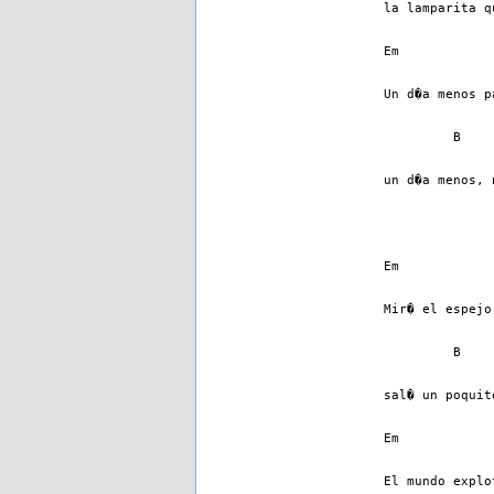
la lamparita q
Em
Un d�a menos p
         B    
un d�a menos, 
Em
Mir� el espejo
         B    
sal� un poquit
Em
El mundo explo