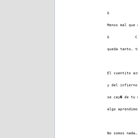
G             
Menos mal que 
G            C
queda tanto, t
El cuentito az
y del infierno
se cay� de tu 
algo aprendimo
No somos nada,