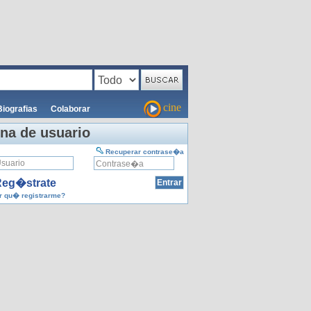
cine
Biografias
Colaborar
na de usuario
Recuperar contrase�a
eg�strate
 qu� registrarme?