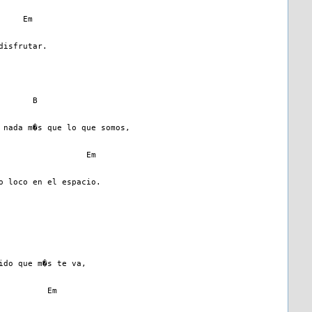
     Em
disfrutar.
       B
 nada m�s que lo que somos,
                  Em
o loco en el espacio.
ido que m�s te va,
          Em