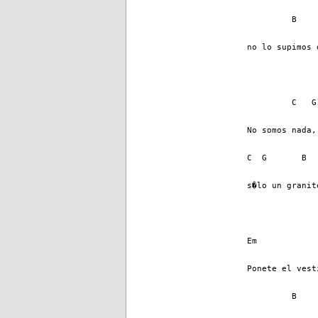
         B    
no lo supimos 
         C   G
No somos nada,
C  G       B  
s�lo un granit
Em
Ponete el vest
         B    