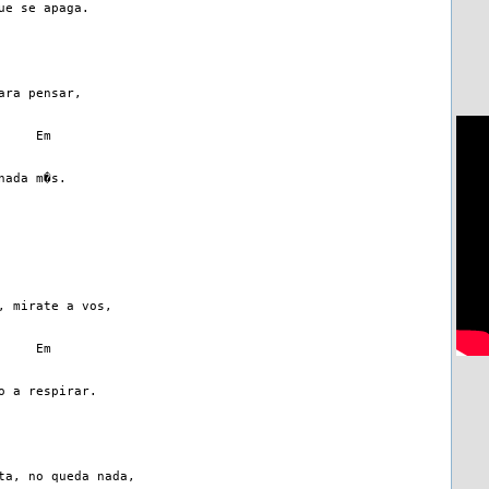
ue se apaga.
ara pensar,
     Em
nada m�s.
, mirate a vos,
     Em
o a respirar.
ta, no queda nada,