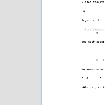
y esos taquito
Em
Regalale flore
https://www.co
         B    
que est� esper
         C   G
No somos nada,
C  G       B  
s�lo un granit