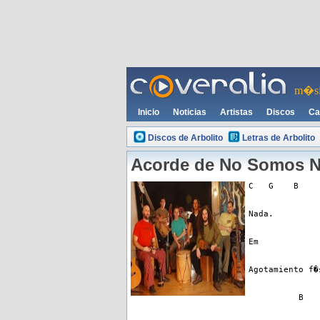
m�si
Inicio
Noticias
Artistas
Discos
Ca
Discos de Arbolito
Letras de Arbolito
Acorde de No Somos N
C   G    B
Nada.
Em
Agotamiento f�
          B   