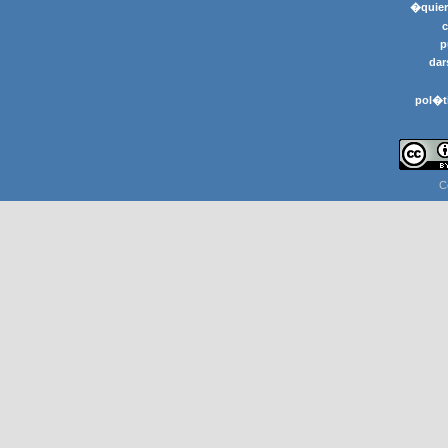
�quier
p
dar
pol�t
C