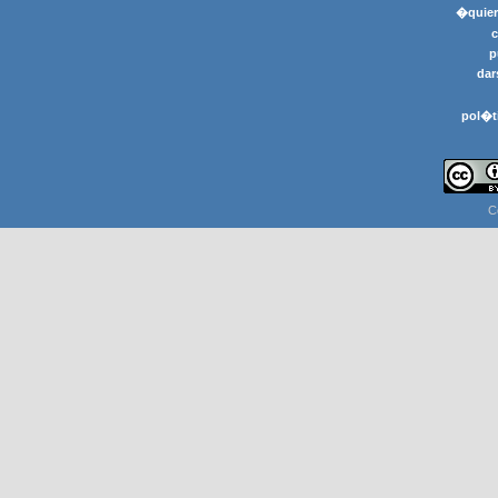
�quier
p
dar
pol�t
C