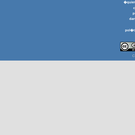
�quier
p
dar
pol�t
C