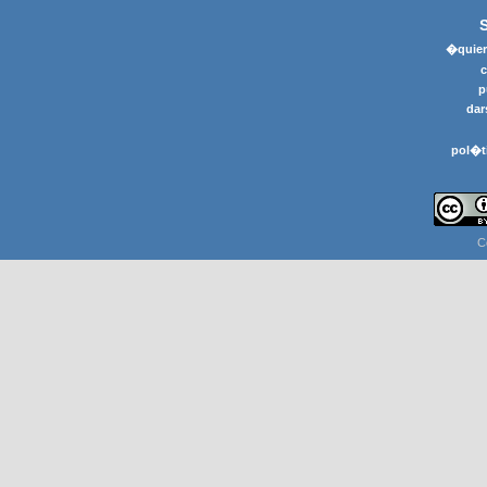
�quier
p
dar
pol�t
C