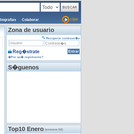
cine
Biografias
Colaborar
Zona de usuario
Recuperar contrase�a
Reg�strate
�Por qu� registrarme?
S�guenos
Top10 Enero
(semana 04)