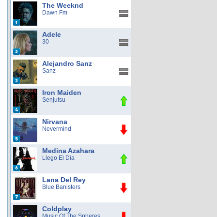
The Weeknd
Dawn Fm
Adele
30
Alejandro Sanz
Sanz
Iron Maiden
Senjutsu
Nirvana
Nevermind
Medina Azahara
Llego El Dia
Lana Del Rey
Blue Banisters
Coldplay
Music Of The Spheres