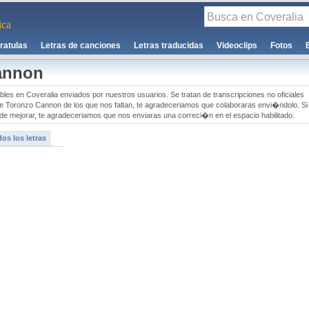
ca
ratulas
Letras de canciones
Letras traducidas
Videoclips
Fotos
annon
bles en Coveralia enviados por nuestros usuarios. Se tratan de transcripciones no oficiales
 de Toronzo Cannon de los que nos faltan, te agradeceriamos que colaboraras envi�ndolo. Si
e mejorar, te agradeceriamos que nos enviaras una correci�n en el espacio habilitado.
os los letras