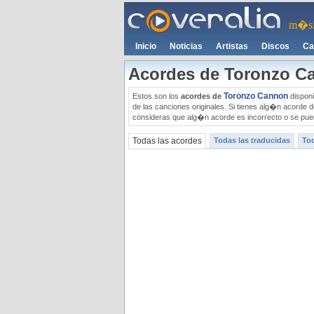
m�si
Inicio
Noticias
Artistas
Discos
Ca
Acordes de Toronzo C
Toronzo Cannon
Estos son los
acordes de
disponi
de las canciones originales. Si tienes alg�n acorde
consideras que alg�n acorde es incorrecto o se pued
Todas las acordes
Todas las traducidas
Tod