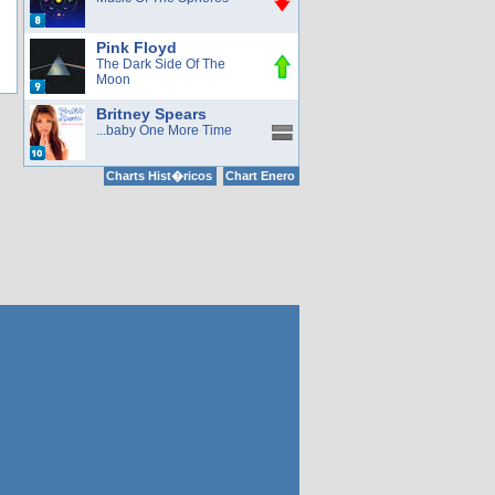
Pink Floyd
The Dark Side Of The
Moon
Britney Spears
...baby One More Time
Charts Hist�ricos
Chart Enero