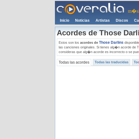
m�si
Inicio
Noticias
Artistas
Discos
Ca
Acordes de Those Darl
Those Darlins
Estos son los
acordes de
disponible
las canciones originales. Si tienes alg�n acorde de 
consideras que alg�n acorde es incorrecto o se pued
Todas las acordes
Todas las traducidas
Tod