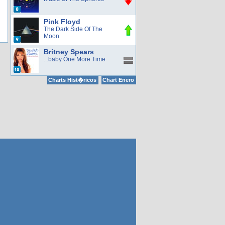
Pink Floyd
The Dark Side Of The
Moon
Britney Spears
...baby One More Time
Charts Hist�ricos
Chart Enero