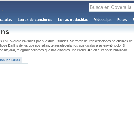
ca
ratulas
Letras de canciones
Letras traducidas
Videoclips
Fotos
ins
s en Coveralia enviados por nuestros usuarios. Se tratan de transcripciones no oficiales de
Those Darlins de los que nos faltan, te agradeceriamos que colaboraras envi�ndolo. Si
e mejorar, te agradeceriamos que nos enviaras una correci�n en el espacio habilitado.
os los letras