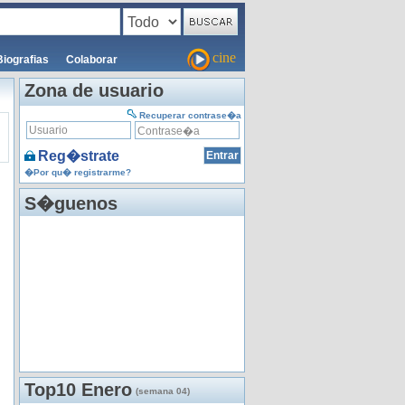
cine
Biografias
Colaborar
Zona de usuario
Recuperar contrase�a
Reg�strate
�Por qu� registrarme?
S�guenos
Top10 Enero
(semana 04)