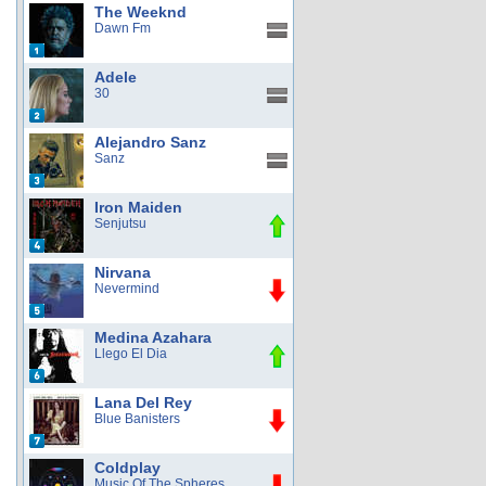
The Weeknd
Dawn Fm
Adele
30
Alejandro Sanz
Sanz
Iron Maiden
Senjutsu
Nirvana
Nevermind
Medina Azahara
Llego El Dia
Lana Del Rey
Blue Banisters
Coldplay
Music Of The Spheres