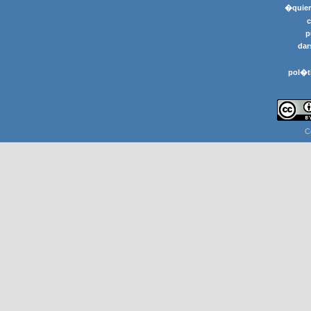
�quier
p
dar
pol�t
C