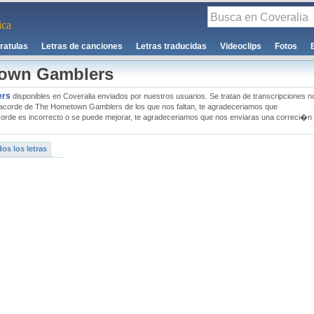
ca
ratulas
Letras de canciones
Letras traducidas
Videoclips
Fotos
town Gamblers
ers
disponibles en Coveralia enviados por nuestros usuarios. Se tratan de transcripciones n
g�n acorde de The Hometown Gamblers de los que nos faltan, te agradeceriamos que
orde es incorrecto o se puede mejorar, te agradeceriamos que nos enviaras una correci�n
os los letras