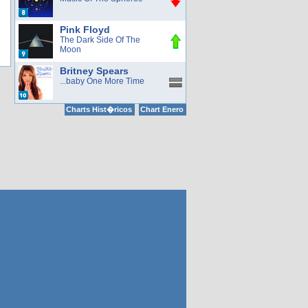
Pink Floyd
The Dark Side Of The
Moon
Britney Spears
...baby One More Time
Charts Hist�ricos
Chart Enero