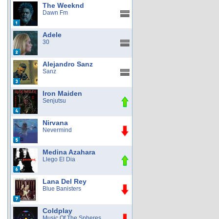
The Weeknd
Dawn Fm
Adele
30
Alejandro Sanz
Sanz
Iron Maiden
Senjutsu
Nirvana
Nevermind
Medina Azahara
Llego El Dia
Lana Del Rey
Blue Banisters
Coldplay
Music Of The Spheres