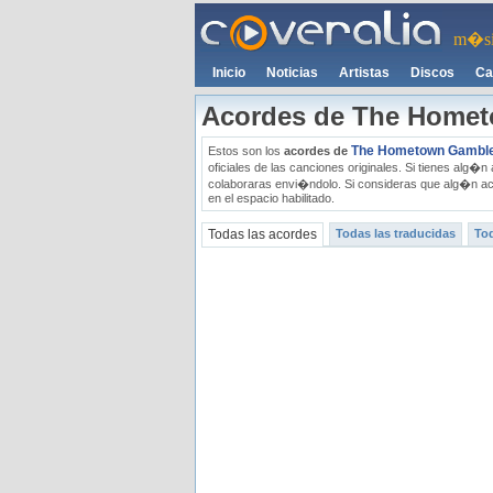
m�si
Inicio
Noticias
Artistas
Discos
Ca
Acordes de The Home
The Hometown Gambl
Estos son los
acordes de
oficiales de las canciones originales. Si tienes al
colaboraras envi�ndolo. Si consideras que alg�n ac
en el espacio habilitado.
Todas las acordes
Todas las traducidas
Tod