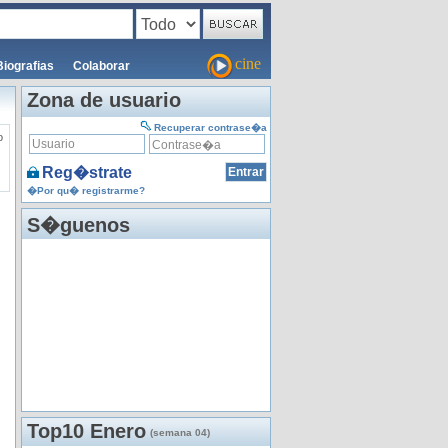
cine
Biografias
Colaborar
Zona de usuario
Recuperar contrase�a
o
Reg�strate
�Por qu� registrarme?
S�guenos
Top10 Enero
(semana 04)